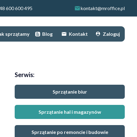
48 600 600 495
kontakt@mroffice.pl
ak sprzątamy
Blog
Kontakt
Zaloguj
Serwis:
Sprzątanie biur
Sprzątanie hal i magazynów
Sprzątanie po remoncie i budowie