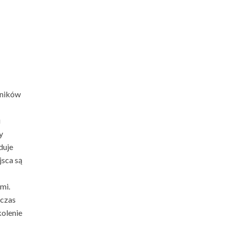
wników
i
y
duje
jsca są
mi.
 czas
kolenie