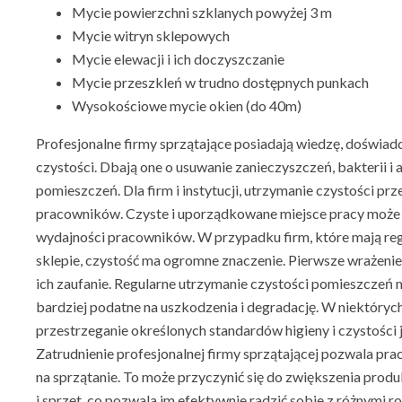
Mycie powierzchni szklanych powyżej 3 m
Mycie witryn sklepowych
Mycie elewacji i ich doczyszczanie
Mycie przeszkleń w trudno dostępnych punkach
Wysokościowe mycie okien (do 40m)
Profesjonalne firmy sprzątające posiadają wiedzę, doświad
czystości. Dbają one o usuwanie zanieczyszczeń, bakterii 
pomieszczeń. Dla firm i instytucji, utrzymanie czystości pr
pracowników. Czyste i uporządkowane miejsce pracy może 
wydajności pracowników. W przypadku firm, które mają regula
sklepie, czystość ma ogromne znaczenie. Pierwsze wrażenie 
ich zaufanie. Regularne utrzymanie czystości pomieszczeń m
bardziej podatne na uszkodzenia i degradację. W niektóryc
przestrzeganie określonych standardów higieny i czystości
Zatrudnienie profesjonalnej firmy sprzątającej pozwala pr
na sprzątanie. To może przyczynić się do zwiększenia produ
i sprzęt, co pozwala im efektywnie radzić sobie z różnymi 