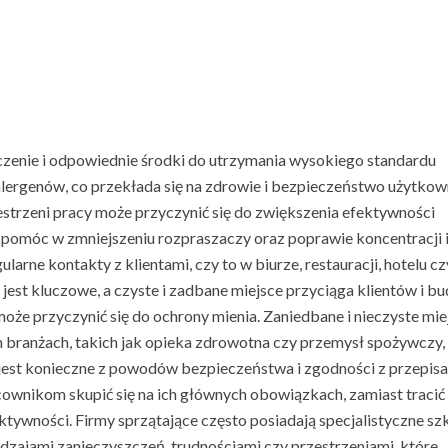
czenie i odpowiednie środki do utrzymania wysokiego standardu
i alergenów, co przekłada się na zdrowie i bezpieczeństwo użytko
zestrzeni pracy może przyczynić się do zwiększenia efektywności
pomóc w zmniejszeniu rozpraszaczy oraz poprawie koncentracji 
rne kontakty z klientami, czy to w biurze, restauracji, hotelu cz
jest kluczowe, a czyste i zadbane miejsce przyciąga klientów i bu
oże przyczynić się do ochrony mienia. Zaniedbane i nieczyste mie
h branżach, takich jak opieka zdrowotna czy przemysł spożywczy,
 jest konieczne z powodów bezpieczeństwa i zgodności z przepisa
acownikom skupić się na ich głównych obowiązkach, zamiast tracić
ktywności. Firmy sprzątające często posiadają specjalistyczne sz
rodzajami zanieczyszczeń, trudnościami czy przestrzeniami, które