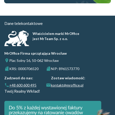
Dane telekontaktowe
Właścicielem marki MrOffice
jest MrTeam Sp. z o.o.
MrOffice Firma sprzątająca Wrocław
Plac Solny 16, 50-062 Wrocław
KRS: 0000706520
NIP: 8961573770
Zadzwoń do nas:
Zostaw wiadomość:
+48 600 600 495
kontakt@mroffice.pl
Twój Realny Wkład!