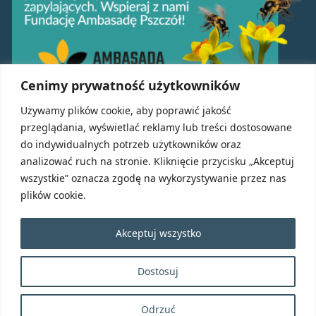
Cenimy prywatność użytkowników
Używamy plików cookie, aby poprawić jakość
przeglądania, wyświetlać reklamy lub treści dostosowane
Usługi MrOffice
do indywidualnych potrzeb użytkowników oraz
analizować ruch na stronie. Kliknięcie przycisku „Akceptuj
Sprzątanie powierzchni biurowych Wrocław
wszystkie” oznacza zgodę na wykorzystywanie przez nas
Sprzątanie hal i magazynów Wrocław
plików cookie.
Sprzątanie po remoncie i budowie Wrocław
Sprzątanie domów i mieszkań Wrocław
Akceptuj wszystko
Mycie okien, szyb i elewacji Wrocław
Dostosuj
Mycie paneli fotowoltanicznych Wrocław
Odrzuć