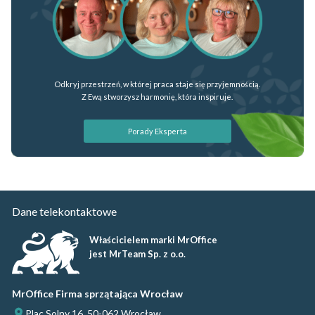
Odkryj przestrzeń, w której praca staje się przyjemnością.
Z Ewą stworzysz harmonię, która inspiruje.
Porady Eksperta
Dane telekontaktowe
Właścicielem marki MrOffice
jest MrTeam Sp. z o.o.
MrOffice Firma sprzątająca Wrocław
Plac Solny 16, 50-062 Wrocław