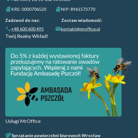
KRS: 0000706520
NIP: 8961573770
Zadzwoń do nas:
Zostaw wiadomość:
+48 600 600 495
kontakt@mroffice.pl
Twój Realny Wkład!
Usługi MrOffice
Sprzątanie powierzchni biurowych Wrocław