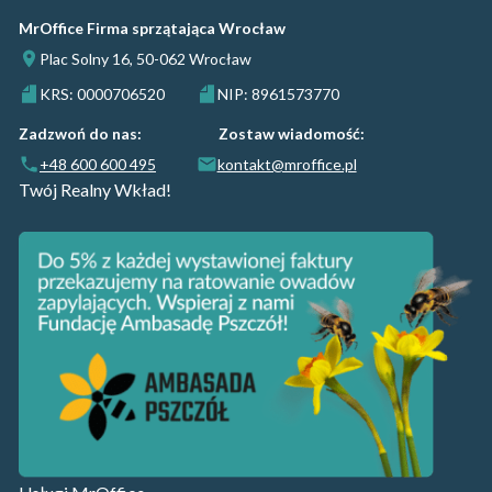
MrOffice Firma sprzątająca Wrocław
Plac Solny 16, 50-062 Wrocław
KRS: 0000706520
NIP: 8961573770
Zadzwoń do nas:
Zostaw wiadomość:
+48 600 600 495
kontakt@mroffice.pl
Twój Realny Wkład!