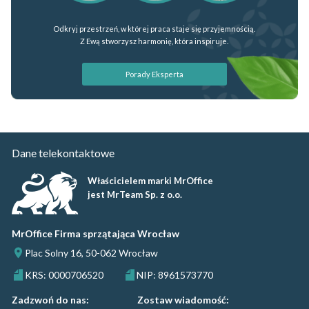
Odkryj przestrzeń, w której praca staje się przyjemnością.
Z Ewą stworzysz harmonię, która inspiruje.
Porady Eksperta
Dane telekontaktowe
Właścicielem marki MrOffice
jest MrTeam Sp. z o.o.
MrOffice Firma sprzątająca Wrocław
Plac Solny 16, 50-062 Wrocław
KRS: 0000706520
NIP: 8961573770
Zadzwoń do nas:
Zostaw wiadomość: