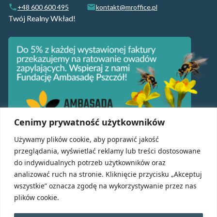
+48 600 600 495
kontakt@mroffice.pl
Twój Realny Wkład!
Cenimy prywatność użytkowników
Używamy plików cookie, aby poprawić jakość
przeglądania, wyświetlać reklamy lub treści dostosowane
Usługi MrOffice
do indywidualnych potrzeb użytkowników oraz
analizować ruch na stronie. Kliknięcie przycisku „Akceptuj
Sprzątanie powierzchni biurowych Wrocław
wszystkie” oznacza zgodę na wykorzystywanie przez nas
Sprzątanie hal i magazynów Wrocław
plików cookie.
Sprzątanie po remoncie i budowie Wrocław