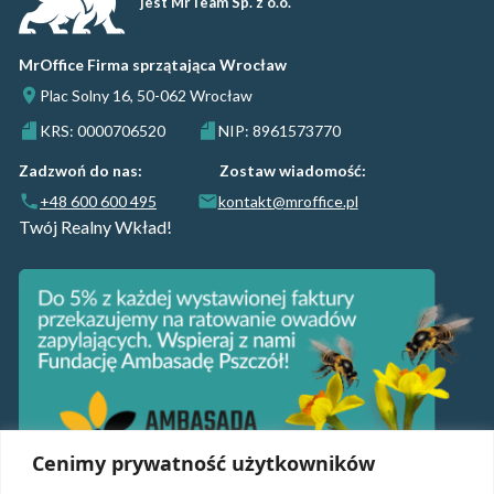
jest MrTeam Sp. z o.o.
MrOffice Firma sprzątająca Wrocław
Plac Solny 16, 50-062 Wrocław
KRS: 0000706520
NIP: 8961573770
Zadzwoń do nas:
Zostaw wiadomość:
+48 600 600 495
kontakt@mroffice.pl
Twój Realny Wkład!
Cenimy prywatność użytkowników