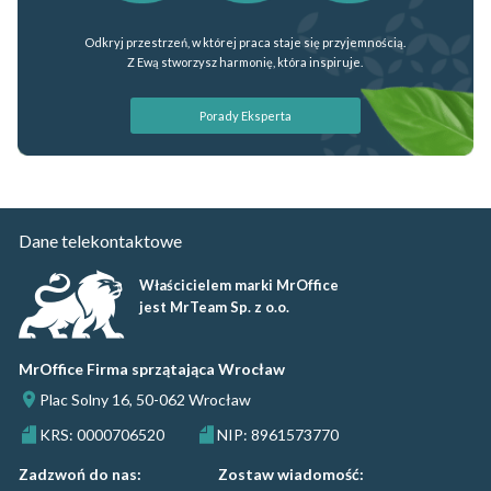
Odkryj przestrzeń, w której praca staje się przyjemnością.
Z Ewą stworzysz harmonię, która inspiruje.
Porady Eksperta
Dane telekontaktowe
Właścicielem marki MrOffice
jest MrTeam Sp. z o.o.
MrOffice Firma sprzątająca Wrocław
Plac Solny 16, 50-062 Wrocław
KRS: 0000706520
NIP: 8961573770
Zadzwoń do nas:
Zostaw wiadomość: