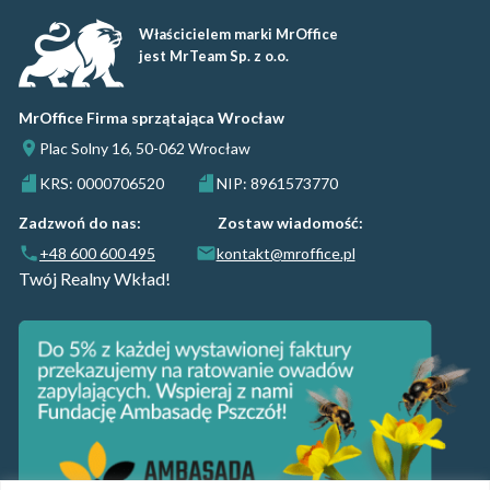
Właścicielem marki MrOffice
jest MrTeam Sp. z o.o.
MrOffice Firma sprzątająca Wrocław
Plac Solny 16, 50-062 Wrocław
KRS: 0000706520
NIP: 8961573770
Zadzwoń do nas:
Zostaw wiadomość:
+48 600 600 495
kontakt@mroffice.pl
Twój Realny Wkład!