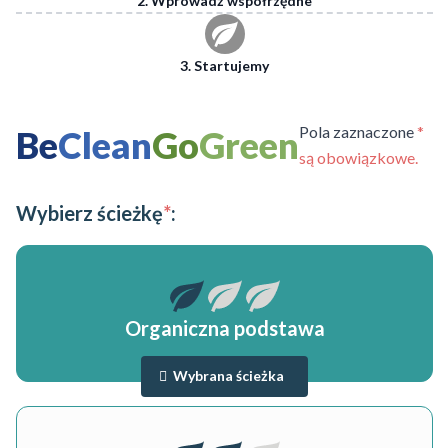
2. Wprowadź współrzędne
3. Startujemy
Pola zaznaczone
*
Be
Clean
Go
Green
są obowiązkowe.
Wybierz ścieżkę
*
:
Organiczna podstawa
Wybrana ścieżka