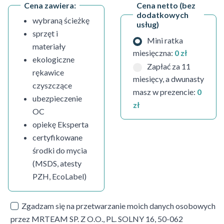
Cena zawiera:
Cena netto (bez
dodatkowych
wybraną ścieżkę
usług)
sprzęt i
Mini ratka
materiały
miesięczna:
0 zł
ekologiczne
Zapłać za 11
rękawice
miesięcy, a dwunasty
czyszczące
masz w prezencie:
0
ubezpieczenie
zł
OC
opiekę Eksperta
certyfikowane
środki do mycia
(MSDS, atesty
PZH, EcoLabel)
Zgadzam się na przetwarzanie moich danych osobowych
przez MRTEAM SP. Z O.O., PL. SOLNY 16, 50-062