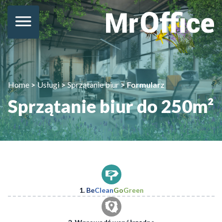
Home
>
Usługi
>
Sprzątanie biur
>
Formularz
Sprzątanie biur do 250m²
1.
Be
Clean
Go
Green