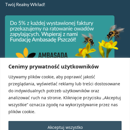
Twój Realny Wkład!
Cenimy prywatność użytkowników
Używamy plików cookie, aby poprawić jakość
przeglądania, wyświetlać reklamy lub treści dostosowane
Usługi MrOffice
do indywidualnych potrzeb użytkowników oraz
analizować ruch na stronie. Kliknięcie przycisku „Akceptuj
Sprzątanie powierzchni biurowych Wrocław
wszystkie” oznacza zgodę na wykorzystywanie przez nas
Sprzątanie hal i magazynów Wrocław
plików cookie.
Sprzątanie po remoncie i budowie Wrocław
Sprzątanie domów i mieszkań Wrocław
Akceptuj wszystko