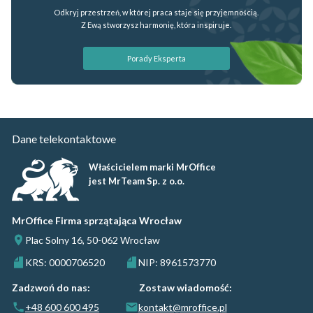
Odkryj przestrzeń, w której praca staje się przyjemnością.
Z Ewą stworzysz harmonię, która inspiruje.
Porady Eksperta
Dane telekontaktowe
Właścicielem marki MrOffice
jest MrTeam Sp. z o.o.
MrOffice Firma sprzątająca Wrocław
Plac Solny 16, 50-062 Wrocław
KRS: 0000706520
NIP: 8961573770
Zadzwoń do nas:
Zostaw wiadomość:
+48 600 600 495
kontakt@mroffice.pl